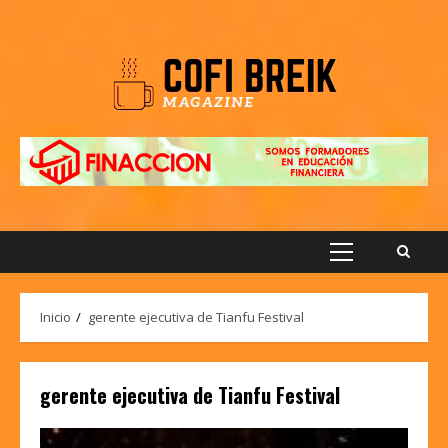
Saltar
al
contenido
Menú
principal
Inicio
gerente ejecutiva de Tianfu Festival
gerente ejecutiva de Tianfu Festival