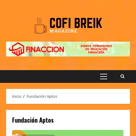
Saltar
al
contenido
Menú
principal
Inicio
Fundación Aptos
Fundación Aptos