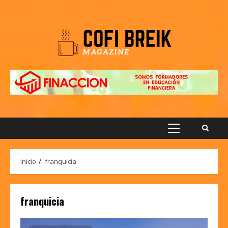
Saltar
al
contenido
Menú
principal
Inicio
franquicia
franquicia