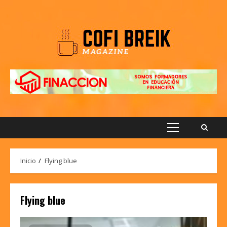
Saltar
al
contenido
Menú
principal
Inicio
Flying blue
Flying blue