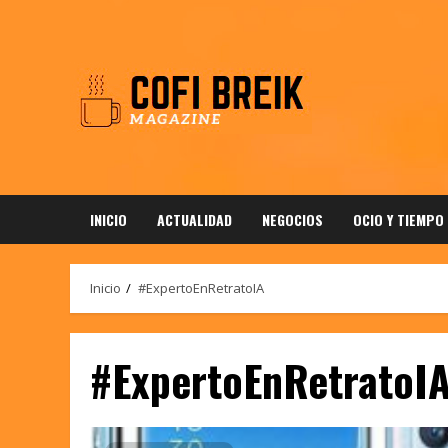
Saltar
al
contenido
INICIO
ACTUALIDAD
NEGOCIOS
OCIO Y TIEMPO
Inicio
#ExpertoEnRetratoIA
#ExpertoEnRetratoI