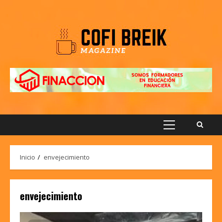
Saltar
al
contenido
Menú
principal
Inicio
envejecimiento
envejecimiento