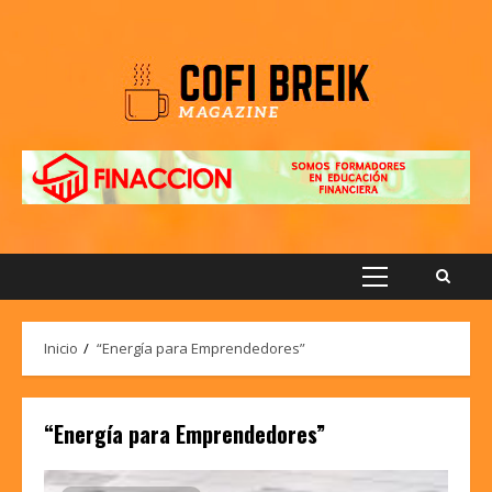
Saltar
al
contenido
Menú
principal
Inicio
“Energía para Emprendedores”
“Energía para Emprendedores”