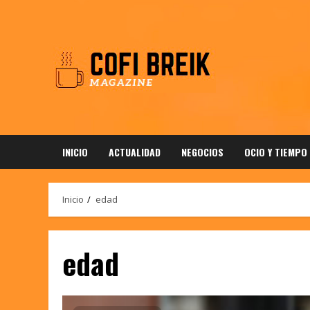
Saltar
al
contenido
INICIO
ACTUALIDAD
NEGOCIOS
OCIO Y TIEMPO
Inicio
edad
edad