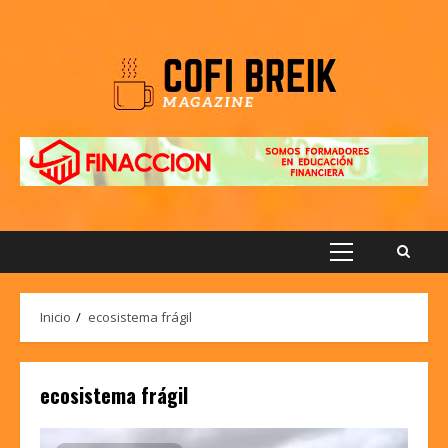
Saltar
al
contenido
Menú
principal
Inicio
ecosistema frágil
ecosistema frágil