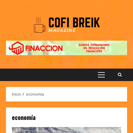
Saltar
al
contenido
Menú
principal
Inicio
economía
economía