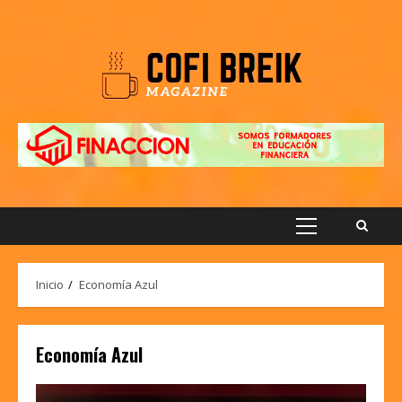
Saltar
al
contenido
Menú
principal
Inicio
Economía Azul
Economía Azul