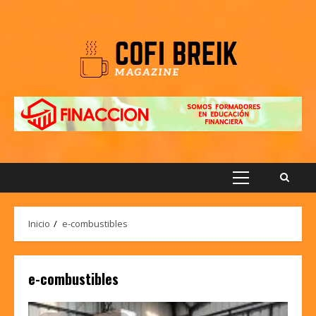
Saltar
al
contenido
Menú
principal
Inicio
e-combustibles
e-combustibles