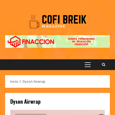
Saltar
al
contenido
Menú
principal
Inicio
Dyson Airwrap
Dyson Airwrap