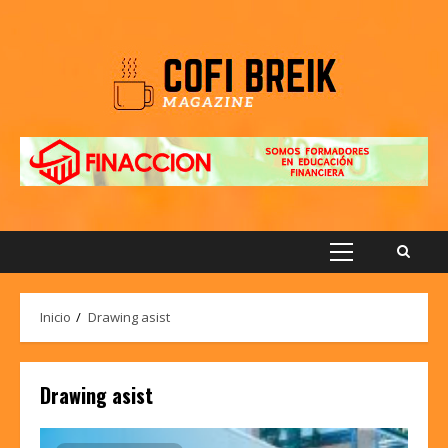
Saltar
al
contenido
Menú
principal
Inicio
Drawing asist
Drawing asist