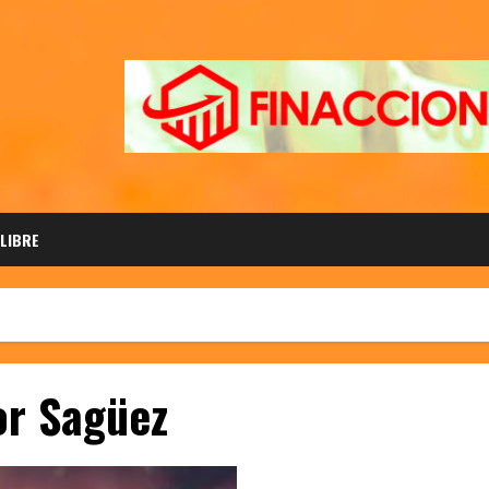
 LIBRE
or Sagüez