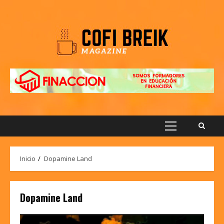
Saltar
al
contenido
Menú
principal
Inicio
Dopamine Land
Dopamine Land