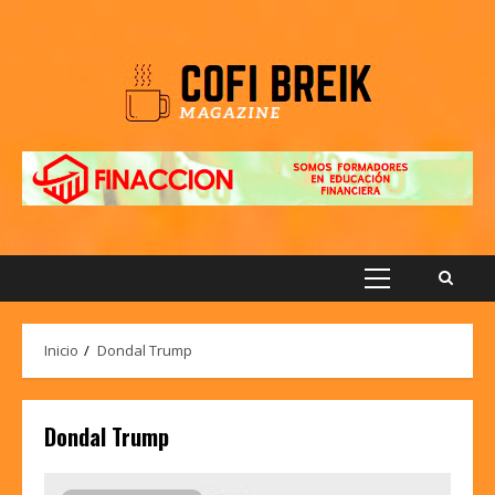
Saltar
al
contenido
Menú
principal
Inicio
Dondal Trump
Dondal Trump