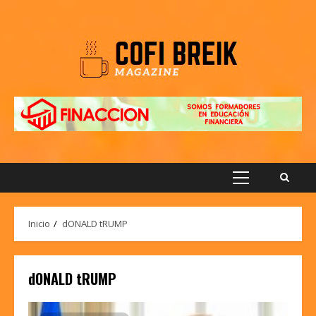
Saltar
al
contenido
Menú
principal
Inicio
dONALD tRUMP
dONALD tRUMP