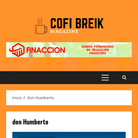
Saltar
al
contenido
Menú
principal
Inicio
don Humberto
don Humberto