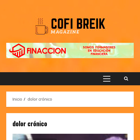
Saltar
al
contenido
Menú
principal
Inicio
dolor crónico
dolor crónico