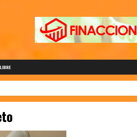
 LIBRE
eto