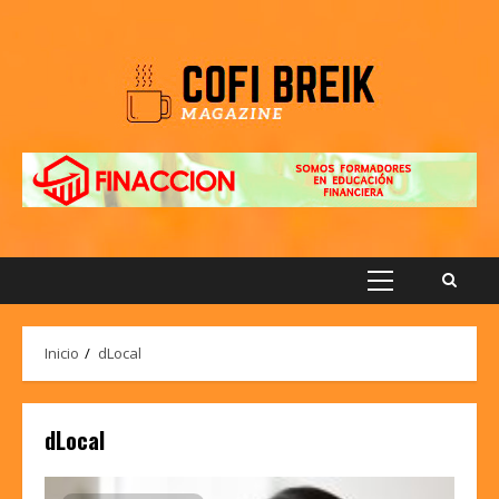
Saltar
al
contenido
Menú
principal
Inicio
dLocal
dLocal