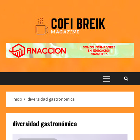
Saltar
al
contenido
Menú
principal
Inicio
diversidad gastronómica
diversidad gastronómica