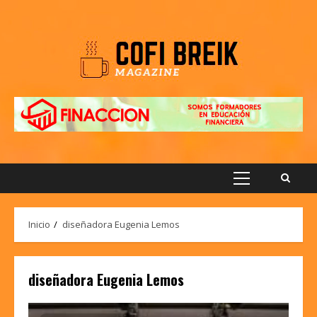
Saltar
al
contenido
Menú
principal
Inicio
diseñadora Eugenia Lemos
diseñadora Eugenia Lemos