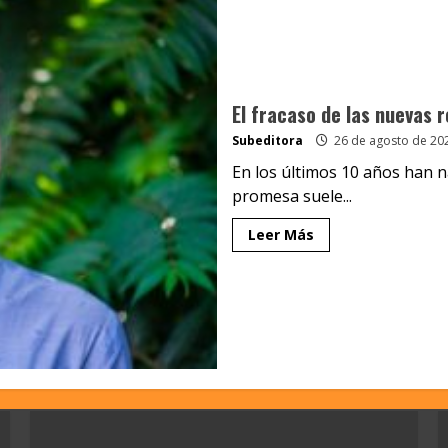
El fracaso de las nuevas 
Subeditora
26 de agosto de 20
En los últimos 10 años han n
promesa suele...
Leer Más