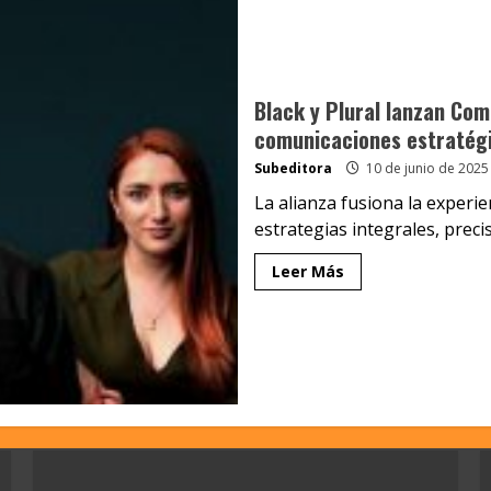
Black y Plural lanzan Com
comunicaciones estratégi
Subeditora
10 de junio de 2025
La alianza fusiona la experi
estrategias integrales, precis
Leer Más