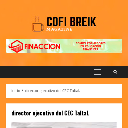
Saltar
al
contenido
Menú
principal
Inicio
director ejecutivo del CEC Taltal.
director ejecutivo del CEC Taltal.