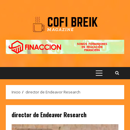
Saltar
al
contenido
Menú
principal
Inicio
director de Endeavor Research
director de Endeavor Research