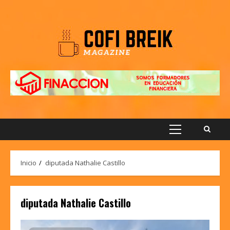
Saltar
al
contenido
Menú
principal
Inicio
diputada Nathalie Castillo
diputada Nathalie Castillo