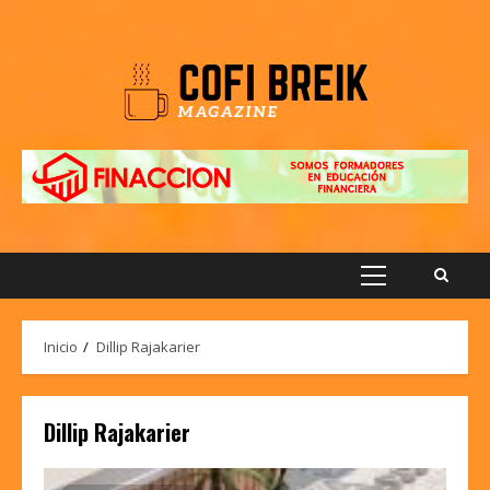
Saltar
al
contenido
Menú
principal
Inicio
Dillip Rajakarier
Dillip Rajakarier