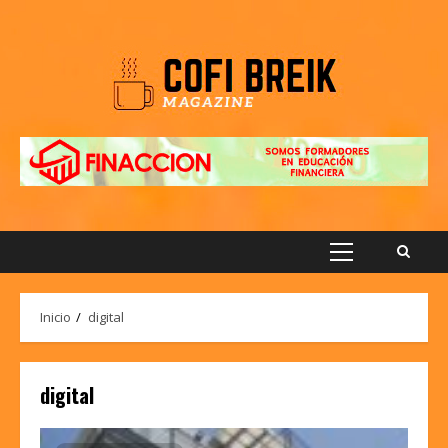
Saltar
al
contenido
Menú
principal
Inicio
digital
digital