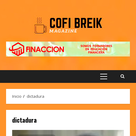
Saltar
al
contenido
Menú
principal
Inicio
dictadura
dictadura