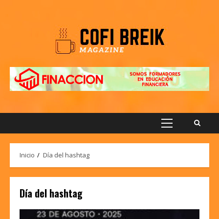
Saltar
al
contenido
Menú
principal
Inicio
Día del hashtag
Día del hashtag