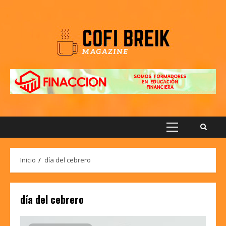
Saltar
al
contenido
Menú
principal
Inicio
día del cebrero
día del cebrero