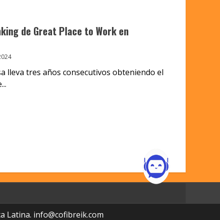
nking de Great Place to Work en
2024
a lleva tres años consecutivos obteniendo el
..
a Latina.
info@cofibreik.com