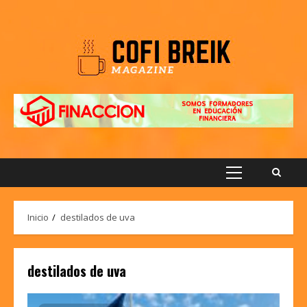
Saltar
al
contenido
Menú
principal
Inicio
destilados de uva
destilados de uva