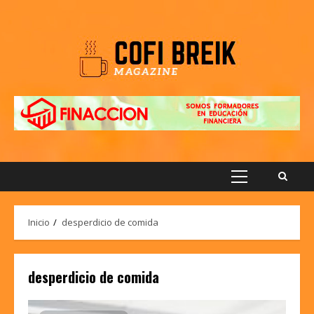
Saltar
al
contenido
Menú
principal
Inicio
desperdicio de comida
desperdicio de comida