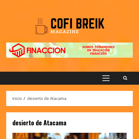
Saltar
al
contenido
Menú
principal
Inicio
desierto de Atacama
desierto de Atacama