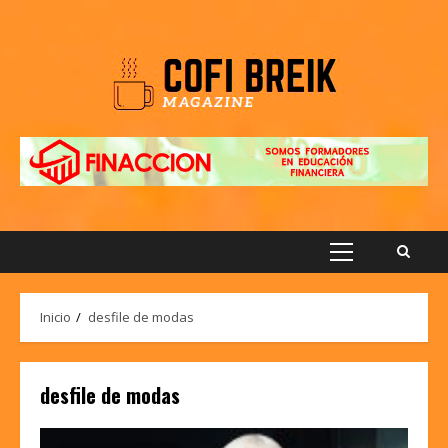
Saltar
al
contenido
Menú
principal
Inicio
desfile de modas
desfile de modas