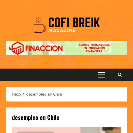
Saltar
al
contenido
Menú
principal
Inicio
desempleo en Chile
desempleo en Chile