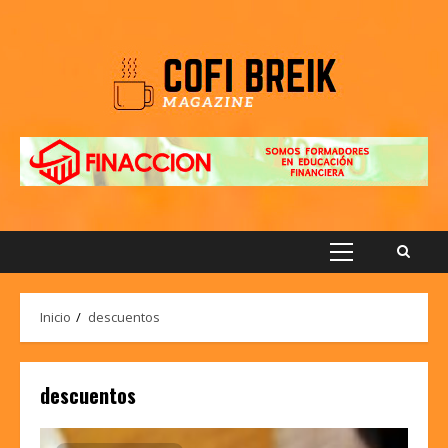
Saltar
al
contenido
Menú
principal
Inicio
descuentos
descuentos