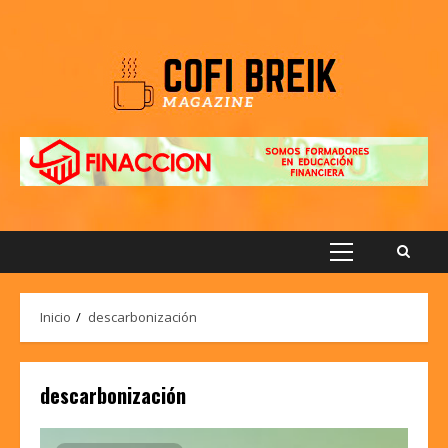
Saltar
al
contenido
Menú
principal
Inicio
descarbonización
descarbonización