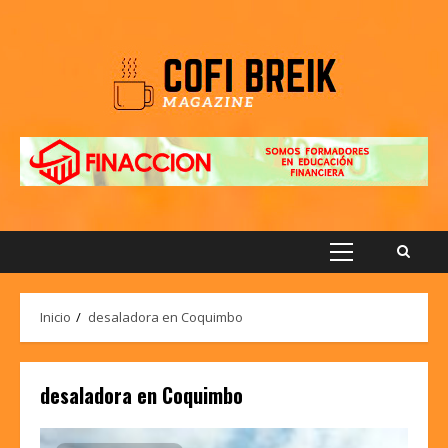
Saltar
al
contenido
Menú
principal
Inicio
desaladora en Coquimbo
desaladora en Coquimbo