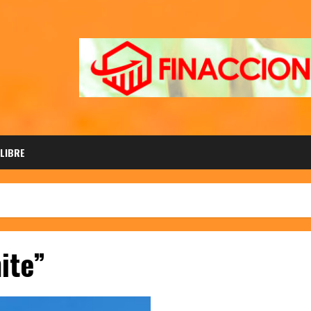
 LIBRE
ite”