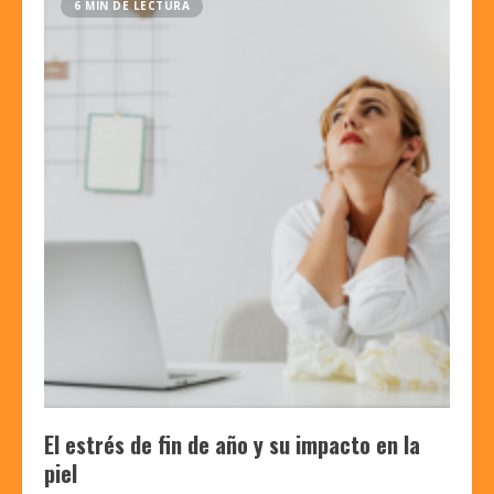
6 MIN DE LECTURA
El estrés de fin de año y su impacto en la
piel