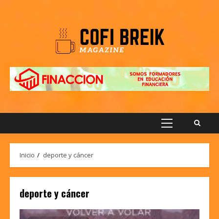
Saltar
al
contenido
Menú
principal
Inicio
deporte y cáncer
deporte y cáncer