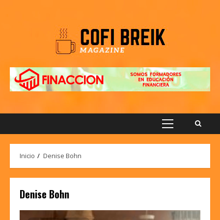
Saltar
al
contenido
Menú
principal
Inicio
Denise Bohn
Denise Bohn