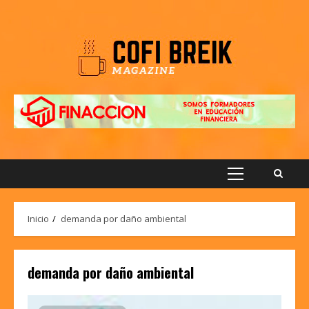
Saltar
al
contenido
Menú
principal
Inicio
demanda por daño ambiental
demanda por daño ambiental