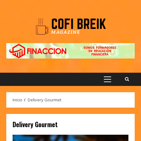
Saltar
al
contenido
Menú
principal
Inicio
Delivery Gourmet
Delivery Gourmet