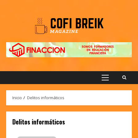
Saltar
al
contenido
Menú
principal
Inicio
Delitos informáticos
Delitos informáticos